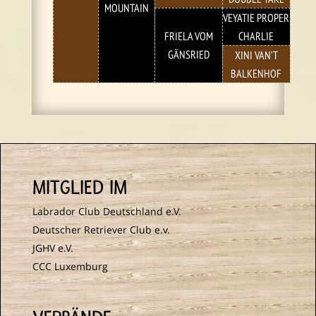
MOUNTAIN
VEYATIE PROPER
FRIELA VOM
CHARLIE
GÄNSRIED
XINI VAN’T
BALKENHOF
MITGLIED IM
Labrador Club Deutschland e.V.
Deutscher Retriever Club e.v.
JGHV e.V.
CCC Luxemburg