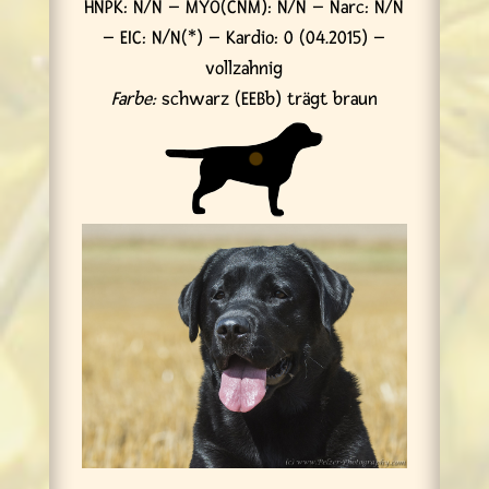
HNPK: N/N – MYO(CNM): N/N – Narc: N/N
– EIC: N/N(*) – Kardio: 0 (04.2015) –
vollzahnig
Farbe:
schwarz (EEBb) trägt braun