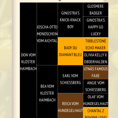
GLOSMERE
GINOSTRA’S
BADGER
KNICK-KNACK
GINOSTRA’S
BOY
JOSCHA-OTTO
HAPPY GO
MONDSCHEIN
LUCKY
VOM AICHTAL
TIBBLESTONE
BADY DU
ECHO MAKER
DIAMANT BLEU
DON VOM
OLIVIA KELLY V.
KLOSTER
OBDERHALDEN
HAIMBACH
UTNÄS FAMOUS
EARL VOM
FAXE
SCHIESSBERG
ANGIE VOM
BEA VOM
SCHIESSBERG
KLOSTER
OLAF VOM
HAIMBACH
REICA VOM
HUNDEGELHAUT
HUNDEGELHAUT
CHANTAL Z
BOHYNE LOVU