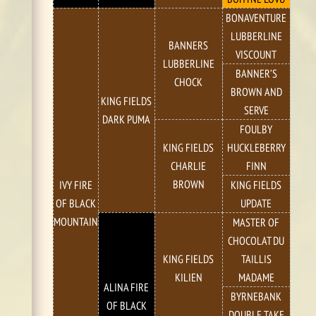
BONAVENTURE
LUBBERLINE
BANNERS
VISCOUNT
LUBBERLINE
BANNER’S
CHOCK
BROWN AND
KING FIELDS
SERVE
DARK PUMA
FOULBY
KING FIELDS
HUCKLEBERRY
CHARLIE
FINN
BROWN
IVY FIRE
KING FIELDS
OF BLACK
UPDATE
MOUNTAIN
MASTER OF
CHOCOLAT DU
KING FIELDS
TAILLIS
KILIEN
MADAME
ALINA FIRE
BYRNEBANK
OF BLACK
DOUBLE TAKE