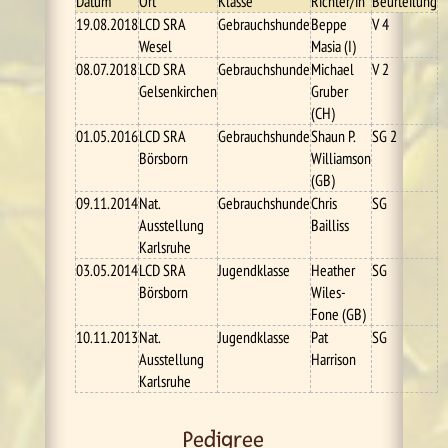
Datum
Ort
Klasse
Richter/in
Beurteilung
19.08.2018
LCD SRA
Gebrauchshunde
Beppe
V 4
Wesel
Masia (I)
08.07.2018
LCD SRA
Gebrauchshunde
Michael
V 2
Gelsenkirchen
Gruber
(CH)
01.05.2016
LCD SRA
Gebrauchshunde
Shaun P.
SG 2
Börsborn
Williamson
(GB)
09.11.2014
Nat.
Gebrauchshunde
Chris
SG
Ausstellung
Bailliss
Karlsruhe
03.05.2014
LCD SRA
Jugendklasse
Heather
SG
Börsborn
Wiles-
Fone (GB)
10.11.2013
Nat.
Jugendklasse
Pat
SG
Ausstellung
Harrison
Karlsruhe
Pedigree