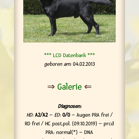
*** LCD Datenbank ***
geboren am:
04.02.2013
⇒
Galerie
⇐
Diagnosen:
HD:
A2/A2
–
ED:
0/0
– Augen PRA frei /
RD frei / HC post.pol. (09.10.2019) – prcd
PRA: normal(*) – DNA